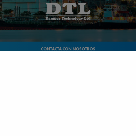
CONTACTA CON NOSOTROS
ESPAÑA
Donostia-San Sebastián, Gipuzkoa
+34 943 69 80 30
Anoeta, Gipuzkoa
+34 943 69 80 30
Belauntza, Gipuzkoa
+34 943 69 80 33
FRANCIA
Genas, Region Lyonnaise
+33 4 78 04 01 25
ALEMANIA
Schwerte, NRW
+49 (0)2304 957 057 - 0