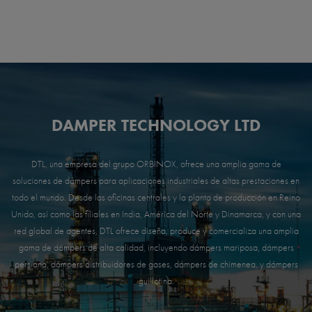
DAMPER TECHNOLOGY LTD
DTL, una empresa del grupo ORBINOX, ofrece una amplia gama de
soluciones de dámpers para aplicaciones industriales de altas prestaciones en
todo el mundo. Desde las oficinas centrales y la planta de producción en Reino
Unido, así como las filiales en India, América del Norte y Dinamarca, y con una
red global de agentes, DTL ofrece diseña, produce y comercializa una amplia
gama de dámpers de alta calidad, incluyendo dámpers mariposa, dámpers
persiana, dámpers distribuidores de gases, dámpers de chimenea, y dámpers
guillotina.