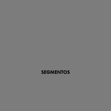
guillotina para una extensa variedad de aplicaciones industriales y
de agua.
VER VÁLVULAS DE GUILLOTINA
SEGMENTOS