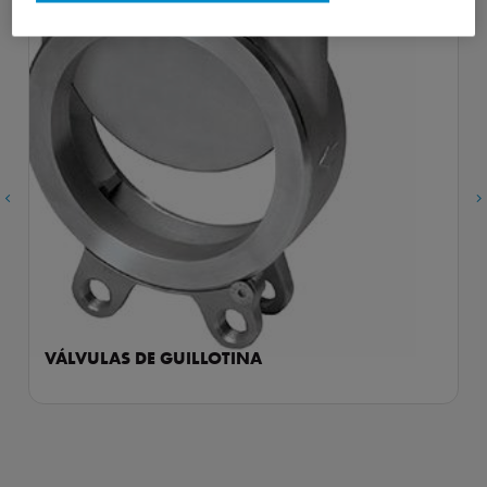
‹
›
VÁLVULAS DE GUILLOTINA
Líder europeo y referente mundial en la producción de válvulas de
guillotina, ORBINOX dispone de una amplia gama de válvulas de