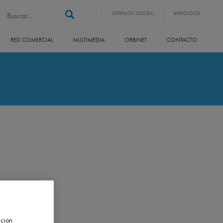
Search form
Buscar
ORBINOX GLOBAL
MERCADOS
RED COMERCIAL
MULTIMEDIA
ORBINET
CONTACTO
ación