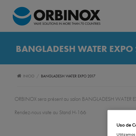
BANGLADESH WATER EXPO 
/
INICIO
BANGLADESH WATER EXPO 2017
ORBINOX sera présent au salon BANGLADESH WATER EXPO
Rendez-nous visite au Stand H-166
Uso de C
Utilizamos 