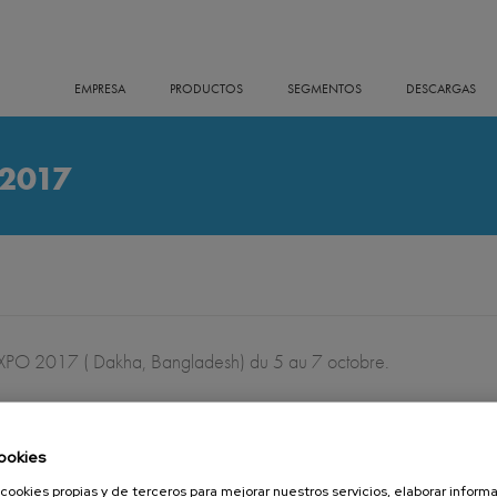
EMPRESA
PRODUCTOS
SEGMENTOS
DESCARGAS
2017
 2017 ( Dakha, Bangladesh) du 5 au 7 octobre.
ookies
cookies propias y de terceros para mejorar nuestros servicios, elaborar inform