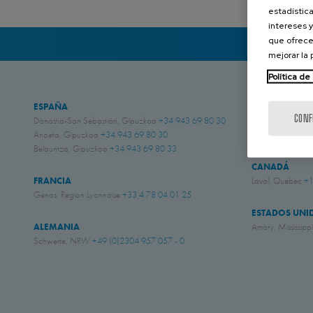
estadística
intereses y
que ofrece
mejorar la
Política de
ESPAÑA
REINO UNIDO
CONF
Donostia-San Sebastián, Gipuzkoa
+34 943 69 80 30
Chichester, West
Anoeta, Gipuzkoa
+34 943 69 80 30
Eastwood, Nott
Belauntza, Gipuzkoa
+34 943 69 80 33
CANADÁ
FRANCIA
Laval, Quebec
+1
Genas, Region Lyonnaise
+33 4 78 04 01 25
ESTADOS UNI
ALEMANIA
Amory, Mississipp
Schwerte, NRW
+49 (0)2304 957 057 - 0