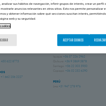
22 SEPTEMBER 2017
, analizar sus hábitos de navegación, inferir grupos de interés, crear un perfil 
 mostrarle anuncios relevantes en otros sitios. Esto nos permite personalizar 
mos y obtener información sobre qué secciones suscitan interés, permitién
CONTACTA CON NOSOTROS
 página web y su seguridad.
 cookies
BRASIL
IGURAR
ACEPTAR COOKIES
RECHAZAR
 Sussex
+44 (0) 1243 810240
Indaiatuba, São Paulo
+55 (19) 3935 5369
ingham
+44 (0) 115 9324046
CHILE
Iquique:
+56 57 226 2962
 450 622 8775
Quilicura:
+56 9 3869 5878
Santiago:
+56 22 303 5950
Copiapó:
+56 52 252 6290
DOS
i
+1 662 256 2227
PERÚ
Lima
+51 947 278 976