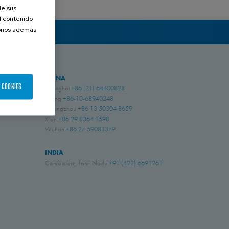
de sus
el contenido
donos además
CHINA
 COOKIES
Shanghai
+86 (21) 64400828
Beijing
+86-10-68940248
Guangzhou
+86 13 50304 8659
Xi'an
+86 29 8364 1598
Wuhan
+86 27 59083379
INDIA
Coimbatore, Tamil Nadu
+91 (422) 6691261