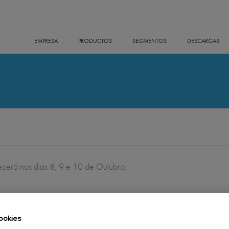
EMPRESA
PRODUCTOS
SEGMENTOS
DESCARGAS
erá nos dias 8, 9 e 10 de Outubro.
ookies