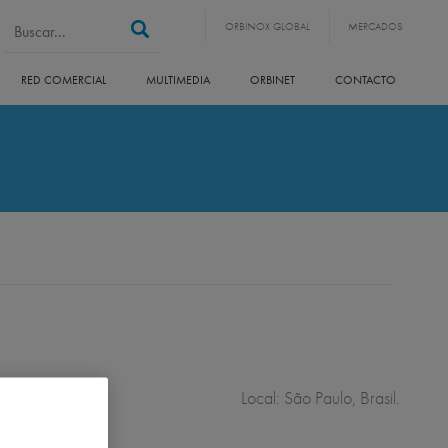
Search form
Buscar
ORBINOX GLOBAL
MERCADOS
RED COMERCIAL
MULTIMEDIA
ORBINET
CONTACTO
Local: São Paulo, Brasil.