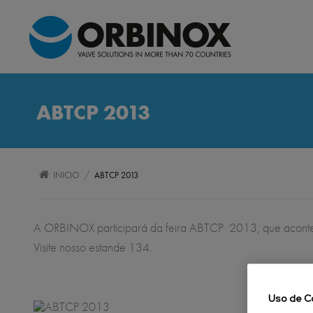
ABTCP 2013
/
INICIO
ABTCP 2013
A ORBINOX participará da feira ABTCP 2013, que acontec
Visite nosso estande 134.
Uso de C