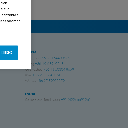
ación
de sus
el contenido
donos además
CHINA
 COOKIES
Shanghai
+86 (21) 64400828
Beijing
+86-10-68940248
Guangzhou
+86 13 50304 8659
Xi'an
+86 29 8364 1598
Wuhan
+86 27 59083379
INDIA
Coimbatore, Tamil Nadu
+91 (422) 6691261