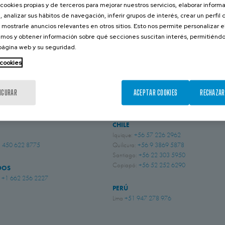
cookies propias y de terceros para mejorar nuestros servicios, elaborar inform
, analizar sus hábitos de navegación, inferir grupos de interés, crear un perfil 
01 AUGUST 2013
 mostrarle anuncios relevantes en otros sitios. Esto nos permite personalizar 
mos y obtener información sobre qué secciones suscitan interés, permitién
CONTACTA CON NOSOTROS
 página web y su seguridad.
 cookies
BRASIL
IGURAR
ACEPTAR COOKIES
RECHAZAR
 Sussex
+44 (0) 1243 810240
Indaiatuba, São Paulo
+55 (19) 3935 5369
ingham
+44 (0) 115 9324046
CHILE
Iquique:
+56 57 226 2962
 450 622 8775
Quilicura:
+56 9 3869 5878
Santiago:
+56 22 303 5950
Copiapó:
+56 52 252 6290
DOS
i
+1 662 256 2227
PERÚ
Lima
+51 947 278 976