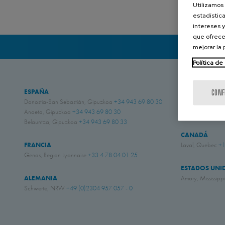
Utilizamos 
estadística
intereses y
que ofrece
mejorar la
Política de
ESPAÑA
REINO UNIDO
CONF
Donostia-San Sebastián, Gipuzkoa
+34 943 69 80 30
Chichester, West
Anoeta, Gipuzkoa
+34 943 69 80 30
Eastwood, Nott
Belauntza, Gipuzkoa
+34 943 69 80 33
CANADÁ
FRANCIA
Laval, Quebec
+1
Genas, Region Lyonnaise
+33 4 78 04 01 25
ESTADOS UNI
ALEMANIA
Amory, Mississipp
Schwerte, NRW
+49 (0)2304 957 057 - 0