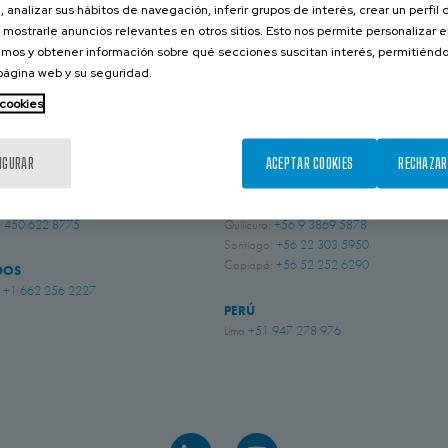
, analizar sus hábitos de navegación, inferir grupos de interés, crear un perfil 
CONTACTA CON NOSOTROS
 mostrarle anuncios relevantes en otros sitios. Esto nos permite personalizar 
mos y obtener información sobre qué secciones suscitan interés, permitién
 página web y su seguridad.
 cookies
BRASIL
 Sussex
+44 (0) 1243 810240
Indaiatuba, São Paulo
+55 (19) 3935 5369
ingham
+44 (0) 115 9324046
IGURAR
ACEPTAR COOKIES
RECHAZAR
CHILE
Iquique:
+56 57 226 2962
 450 622 8775
Quilicura:
+56 9 3869 5878
Santiago:
+56 22 303 5950
Copiapó:
+56 52 252 6290
DOS
i
+1 662 256 2227
PERÚ
Lima
+51 947 278 976