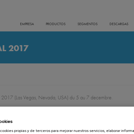
EMPRESA
PRODUCTOS
SEGMENTOS
DESCARGAS
L 2017
2017 (Las Vegas, Nevada, USA) du 5 au 7 decembre.
ookies
29 SEPTEMBER 2017
cookies propias y de terceros para mejorar nuestros servicios, elaborar inform