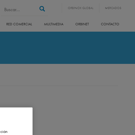
Search form
Buscar
ORBINOX GLOBAL
MERCADOS
RED COMERCIAL
MULTIMEDIA
ORBINET
CONTACTO
ación