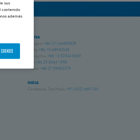
de sus
el contenido
donos además
CHINA
Shanghai
+86 (21) 64400828
Beijing
+86-10-68940248
 COOKIES
Guangzhou
+86 13 50304 8659
Xi'an
+86 29 8364 1598
Wuhan
+86 27 59083379
INDIA
Coimbatore, Tamil Nadu
+91 (422) 6691261