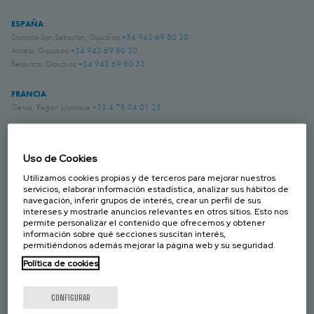
ESPAÑA
Donostia-San Sebastián, Gipuzkoa
+34 943 69 80 30
Anoeta, Gipuzkoa
+34 943 69 80 30
Belauntza, Gipuzkoa
+34 943 69 80 33
FRANCIA
Genas, Region Lyonnaise
+33 4 78 04 01 25
ALEMANIA
Schwerte, NRW
+49 (0)2304 957 057 - 0
Uso de Cookies
Utilizamos cookies propias y de terceros para mejorar nuestros
servicios, elaborar información estadística, analizar sus hábitos de
REINO UNIDO
navegación, inferir grupos de interés, crear un perfil de sus
Chichester, West Sussex
+44 (0) 1243 810240
intereses y mostrarle anuncios relevantes en otros sitios. Esto nos
Eastwood, Nottingham
+44 (0) 115 9324046
permite personalizar el contenido que ofrecemos y obtener
información sobre qué secciones suscitan interés,
permitiéndonos además mejorar la página web y su seguridad.
CANADÁ
Laval, Quebec
+1 450 622 8775
Política de cookies
ESTADOS UNIDOS
CONFIGURAR
Amory, Mississippi
+1 662 256 2227