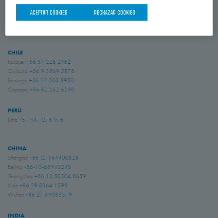
ACEPTAR COOKIES
RECHAZAR COOKIES
BRASIL
Indaiatuba, São Paulo
+55 (19) 3935 5369
CHILE
Iquique:
+56 57 226 2962
Quilicura:
+56 9 3869 5878
Santiago:
+56 22 303 5950
Copiapó:
+56 52 252 6290
PERÚ
Lima
+51 947 278 976
CHINA
Shanghai
+86 (21) 64400828
Beijing
+86-10-68940248
Guangzhou
+86 13 50304 8659
Xi'an
+86 29 8364 1598
Wuhan
+86 27 59083379
INDIA